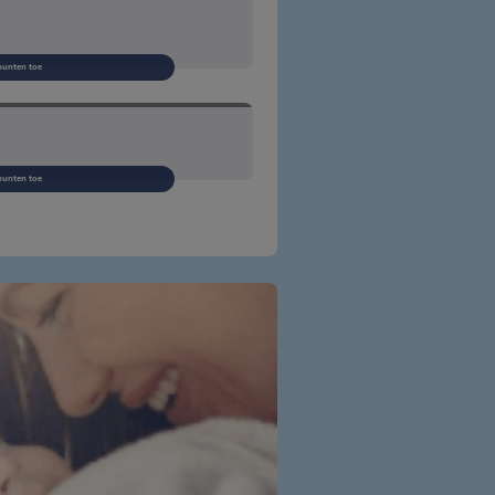
punten toe
punten toe