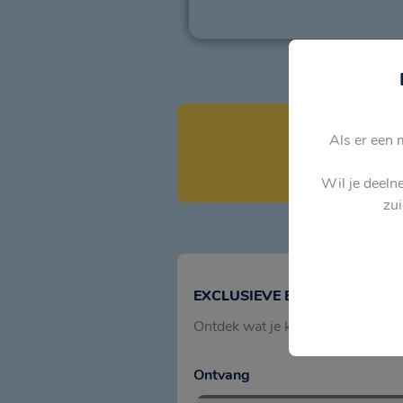
Als er een 
Wil je deeln
zui
EXCLUSIEVE BELONINGEN
Ontdek wat je kunt doen met je p
Ontvang