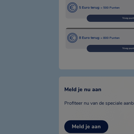
5 Euro terug
= 500 Punten
Voeg punt
8 Euro terug
= 800 Punten
Voeg punt
Meld je nu aan
Profiteer nu van de speciale aan
Meld je aan