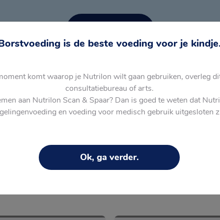
Activeer nu
Borstvoeding is de beste voeding voor je kindje
moment komt waarop je Nutrilon wilt gaan gebruiken, overleg di
0
Je hebt
Punten
consultatiebureau of arts.
emen aan Nutrilon Scan & Spaar? Dan is goed te weten dat Nutri
Voeg punten toe
gelingenvoeding en voeding voor medisch gebruik uitgesloten zi
Ok, ga verder.
unten.