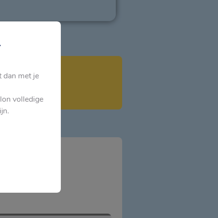
.
t dan met je
lon volledige
jn.