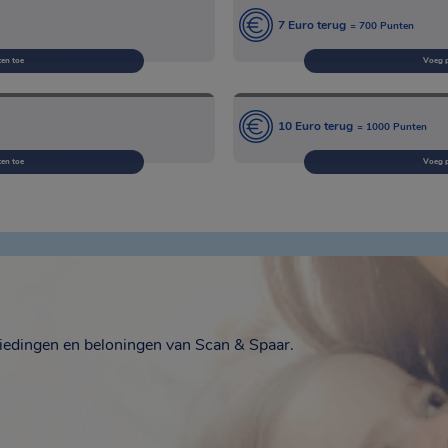
7 Euro terug
= 700 Punten
en toe
Voeg 
10 Euro terug
= 1000 Punten
en toe
Voeg 
biedingen en beloningen van Scan & Spaar.