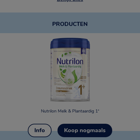
 er geld terug worden gevraagd via Tikkie.
PRODUCTEN
Nutrilon Melk & Plantaardig 1⁺
Info
Koop nogmaals