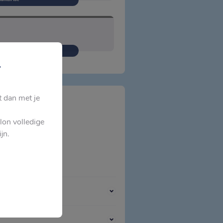
punten toe
.
t dan met je
lon volledige
jn.
aankoop. Als je een account hebt