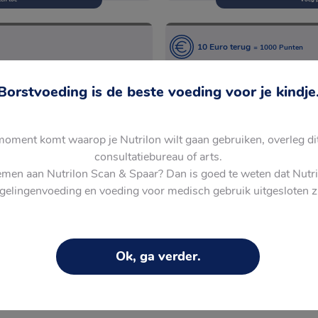
10 Euro terug
= 1000 Punten
en toe
Voeg 
Borstvoeding is de beste voeding voor je kindje
moment komt waarop je Nutrilon wilt gaan gebruiken, overleg di
consultatiebureau of arts.
emen aan Nutrilon Scan & Spaar? Dan is goed te weten dat Nutri
& Spaar, bekijk dan onze
FAQ's
pagina.
gelingenvoeding en voeding voor medisch gebruik uitgesloten zi
Ok, ga verder.
 spaarprogramma van Nutrilon waarbij je wordt beloond voor je Nutrilon 