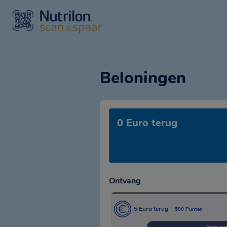
Beloningen
0 Euro terug
Ontvang
5 Euro terug
= 500 Punten
Voeg punt