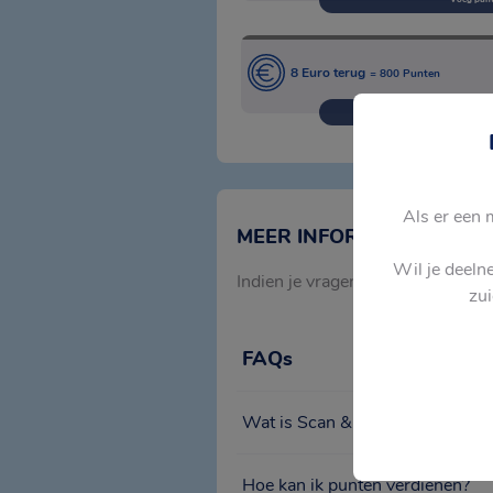
8 Euro terug
= 800 Punten
Voeg punt
Als er een 
MEER INFORMATIE
Wil je deeln
Indien je vragen hebt over Scan 
zui
FAQs
Wat is Scan & Spaar?
Nutrilon Scan & Spaar is het unieke
Hoe kan ik punten verdienen?