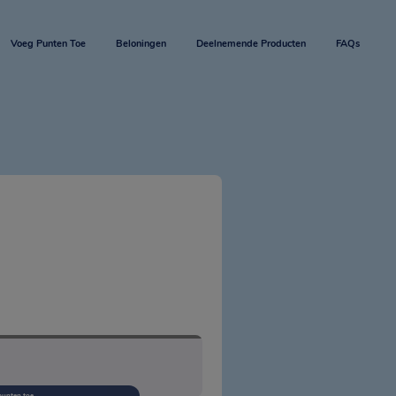
Voeg Punten Toe
Beloningen
Deelnemende Producten
FAQs
punten toe